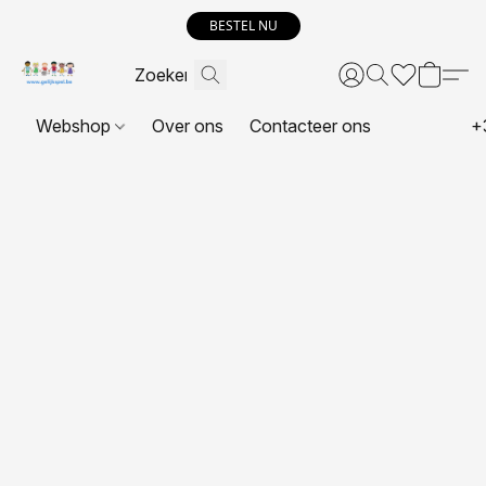
BESTEL NU
Webshop
Over ons
Contacteer ons
+