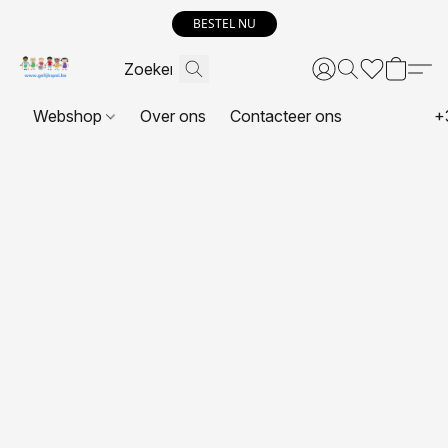
BESTEL NU
Webshop
Over ons
Contacteer ons
+