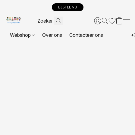
BESTEL NU
Webshop
Over ons
Contacteer ons
+