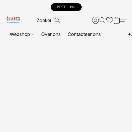
BESTEL NU
Webshop
Over ons
Contacteer ons
+