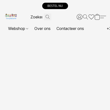
BESTEL NU
Webshop
Over ons
Contacteer ons
+