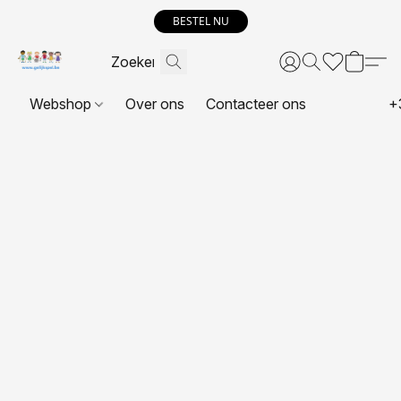
BESTEL NU
Webshop
Over ons
Contacteer ons
+