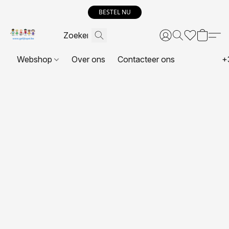
BESTEL NU
Webshop
Over ons
Contacteer ons
+