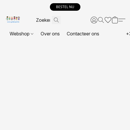
BESTEL NU
Webshop
Over ons
Contacteer ons
+