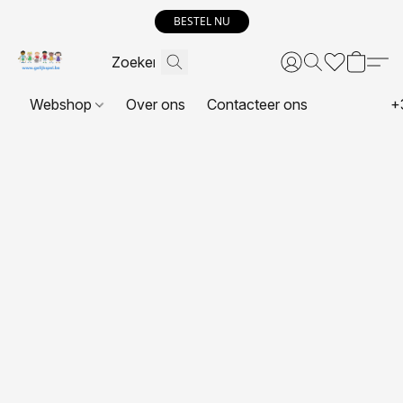
BESTEL NU
Webshop
Over ons
Contacteer ons
+