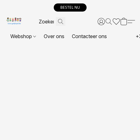
BESTEL NU
Webshop
Over ons
Contacteer ons
+