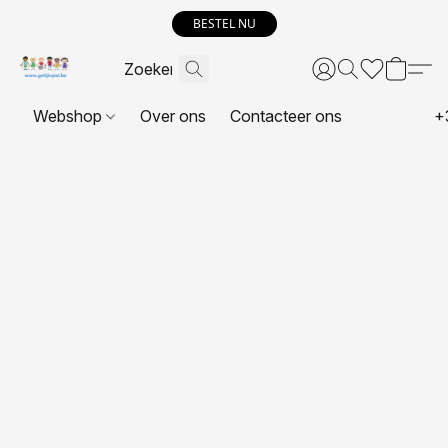
BESTEL NU
Webshop
Over ons
Contacteer ons
+