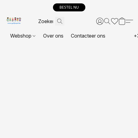
BESTEL NU
Webshop
Over ons
Contacteer ons
+