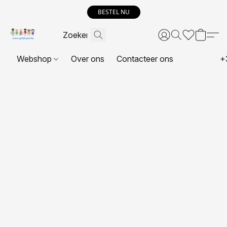
BESTEL NU
Webshop
Over ons
Contacteer ons
+