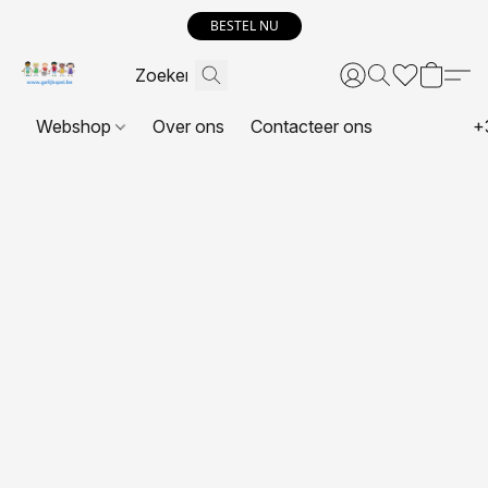
BESTEL NU
Webshop
Over ons
Contacteer ons
+