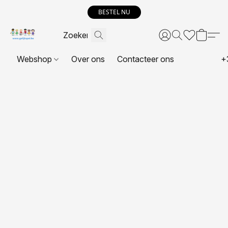
BESTEL NU
Webshop
Over ons
Contacteer ons
+