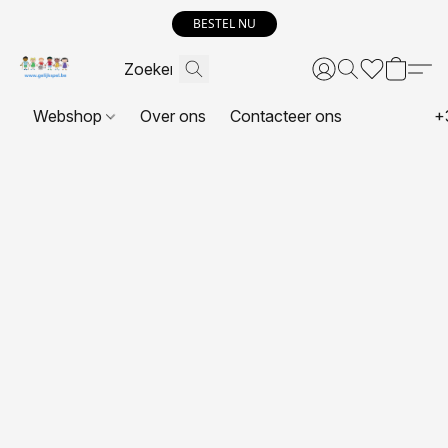
BESTEL NU
Webshop
Over ons
Contacteer ons
+