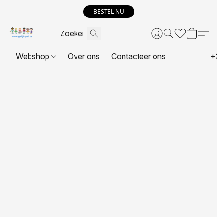
BESTEL NU
Webshop
Over ons
Contacteer ons
+