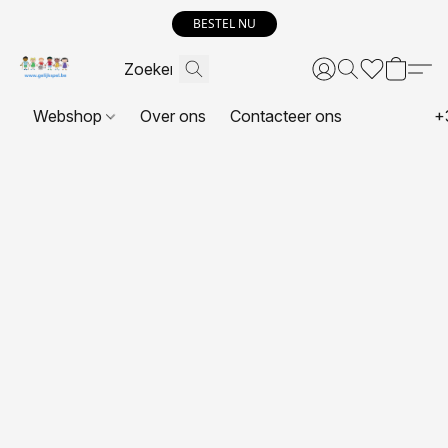
BESTEL NU
Webshop
Over ons
Contacteer ons
+