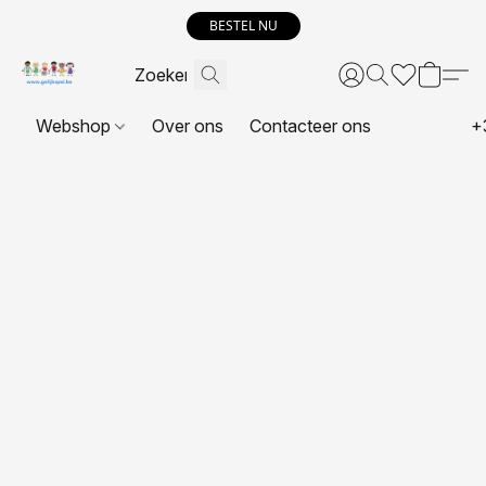
BESTEL NU
Webshop
Over ons
Contacteer ons
+