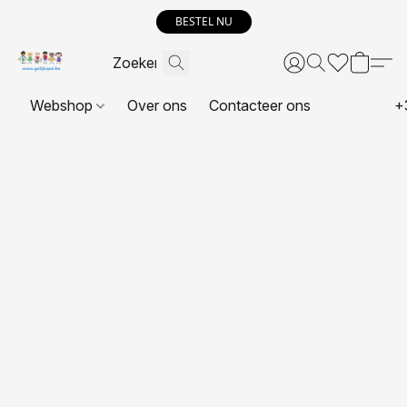
BESTEL NU
Webshop
Over ons
Contacteer ons
+