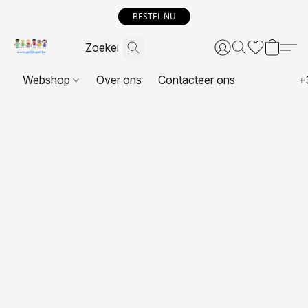
BESTEL NU
Webshop
Over ons
Contacteer ons
+