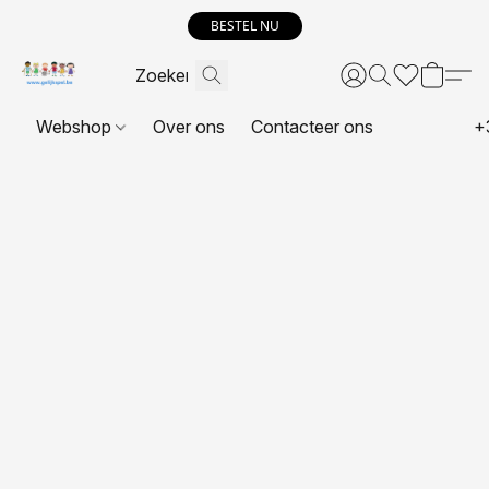
BESTEL NU
Webshop
Over ons
Contacteer ons
+