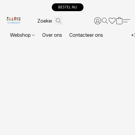
BESTEL NU
Webshop
Over ons
Contacteer ons
+