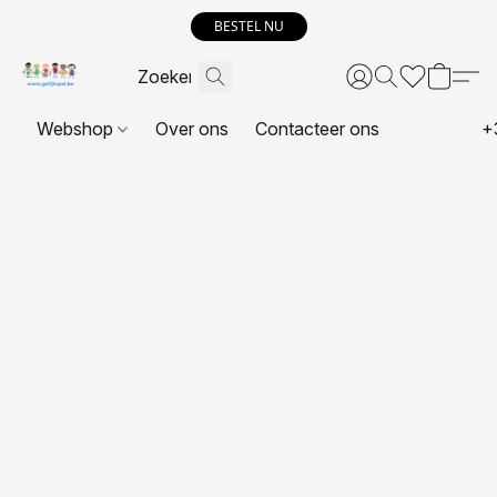
BESTEL NU
Webshop
Over ons
Contacteer ons
+