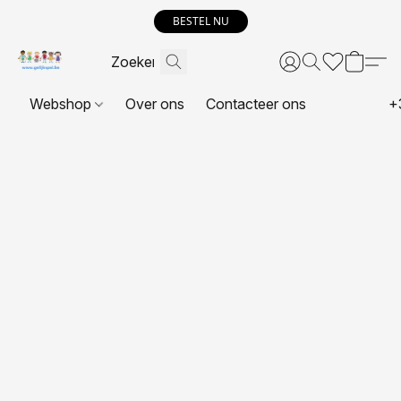
BESTEL NU
Webshop
Over ons
Contacteer ons
+