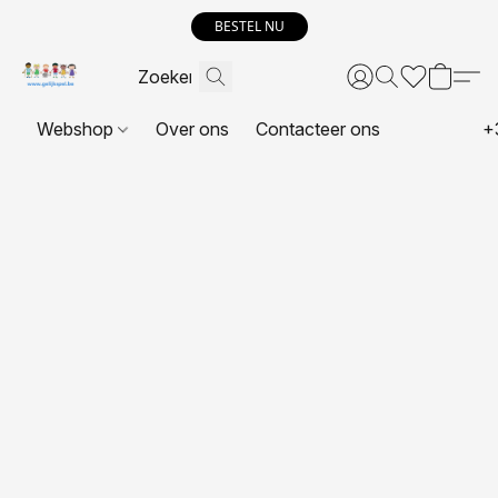
BESTEL NU
Webshop
Over ons
Contacteer ons
+