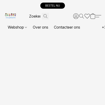
BESTEL NU
Webshop
Over ons
Contacteer ons
+