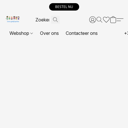
BESTEL NU
Webshop
Over ons
Contacteer ons
+