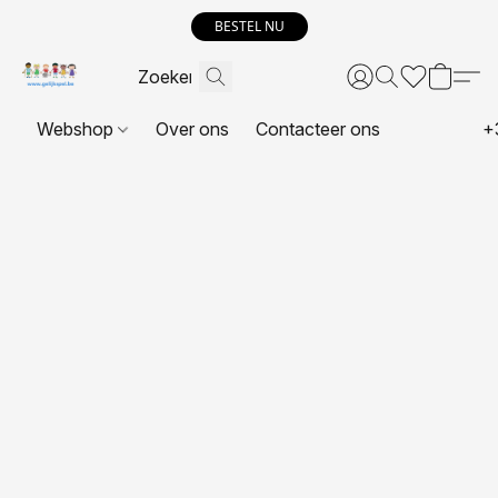
BESTEL NU
Webshop
Over ons
Contacteer ons
+