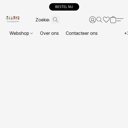
BESTEL NU
Webshop
Over ons
Contacteer ons
+