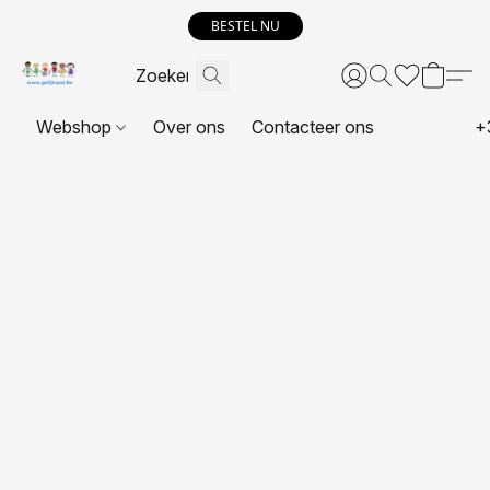
BESTEL NU
Webshop
Over ons
Contacteer ons
+