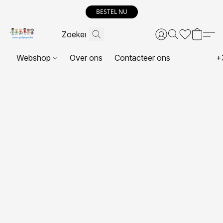
BESTEL NU
Webshop
Over ons
Contacteer ons
+